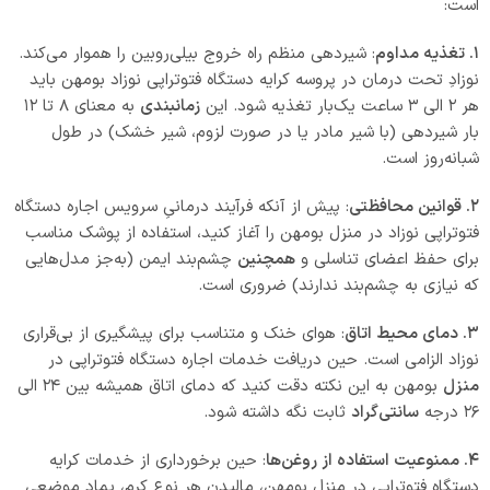
است:
۱. تغذیه مداوم
: شیردهی منظم راه خروج بیلی‌روبین را هموار می‌کند.
نوزادِ تحت درمان در پروسه کرایه دستگاه فتوتراپی نوزاد بومهن باید
هر ۲ الی ۳ ساعت یک‌بار تغذیه شود. این
زمانبندی
به معنای ۸ تا ۱۲
بار شیردهی (با شیر مادر یا در صورت لزوم، شیر خشک) در طول
شبانه‌روز است.
۲. قوانین محافظتی
: پیش از آنکه فرآیند درمانیِ سرویس اجاره دستگاه
فتوتراپی نوزاد در منزل بومهن را آغاز کنید، استفاده از پوشک مناسب
برای حفظ اعضای تناسلی و
همچنین
چشم‌بند ایمن (به‌جز مدل‌هایی
که نیازی به چشم‌بند ندارند) ضروری است.
۳. دمای محیط اتاق
: هوای خنک و متناسب برای پیشگیری از بی‌قراری
نوزاد الزامی است. حین دریافت خدمات اجاره دستگاه فتوتراپی در
منزل
بومهن به این نکته دقت کنید که دمای اتاق همیشه بین ۲۴ الی
۲۶ درجه
سانتی‌گراد
ثابت نگه داشته شود.
۴. ممنوعیت استفاده از روغن‌ها
: حین برخورداری از خدمات کرایه
دستگاه فتوتراپی در منزل بومهن، مالیدن هر نوع کرم، پماد موضعی