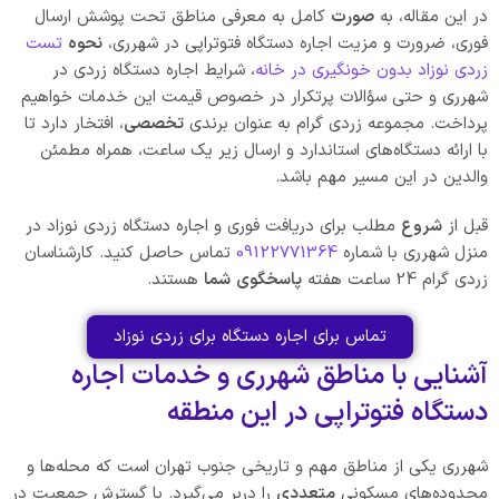
در این مقاله، به
صورت
کامل به معرفی مناطق تحت پوشش ارسال
فوری، ضرورت و مزیت اجاره دستگاه فتوتراپی در شهرری،
نحوه
تست
زردی نوزاد بدون خونگیری در خانه
، شرایط اجاره دستگاه زردی در
شهرری و حتی سؤالات پرتکرار در خصوص قیمت این خدمات خواهیم
پرداخت. مجموعه زردی گرام به عنوان برندی
تخصصی
، افتخار دارد تا
با ارائه دستگاه‌های استاندارد و ارسال زیر یک ساعت، همراه مطمئن
والدین در این مسیر مهم باشد.
قبل از
شروع
مطلب برای دریافت فوری و اجاره دستگاه زردی نوزاد در
منزل شهرری با شماره
09122771364
تماس حاصل کنید. کارشناسان
زردی گرام 24 ساعت هفته
پاسخگوی
شما
هستند.
تماس برای اجاره دستگاه برای زردی نوزاد
آشنایی با مناطق شهرری و خدمات اجاره
دستگاه فتوتراپی در این منطقه
شهرری یکی از مناطق مهم و تاریخی جنوب تهران است که محله‌ها و
محدوده‌های مسکونی
متعددی
را دربر می‌گیرد. با گسترش جمعیت در