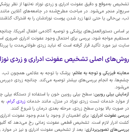
تشخیص به‌موقع و دقیق عفونت ادراری و زردی نوزاد نه‌تنها از نظر پزشک
سریع‌تر منجر می‌شود. در مباحث مطرح‌شده در جامعه‌های آنلاین مانند 
تب، بی‌حالی یا حتی تنها زرد شدن پوست نوزادشان را به اشتراک گذاشتن
بر اساس دستورالعمل‌های پزشکی و توصیه آکادمی اطفال آمریکا، چنانچه نو
مستقیم مواجه شود، بررسی برای احتمال وجود عفونت ادراری ضروری ا
سایت نیز مورد تأکید قرار گرفته است که نباید زردی طولانی‌مدت یا پررن
روش‌های اصلی تشخیص عفونت ادراری و زردی نوزاد
معاینه فیزیکی و توجه به علائم:
پزشک با توجه به علائمی همچون تب، ضع
چشم‌ها، به انجام بررسی‌های بیشتر توصیه می‌کند. چنانچه زردی دیررس
می‌شود.
آزمایش بیلی روبین:
سطح بیلی روبین خون با استفاده از دستگاه بیلی چک
از موارد خدمات تست زردی نوزاد در منزل، مانند خدمات
زردی گرام
، به
در صورت بالا بودن سطح زردی، مرحله بعدی درمان را شروع کنند.
بررسی عفونت ادراری:
برای اطمینان از وجود یا عدم وجود عفونت ادراری، ن
کشت ادرار لازم است. تشخیص قطعی عفونت زمانی رخ می‌دهد که گلبول‌ها
بررسی‌های تصویربرداری:
بعد از تشخیص عفونت ادراری و نیز در موارد زر